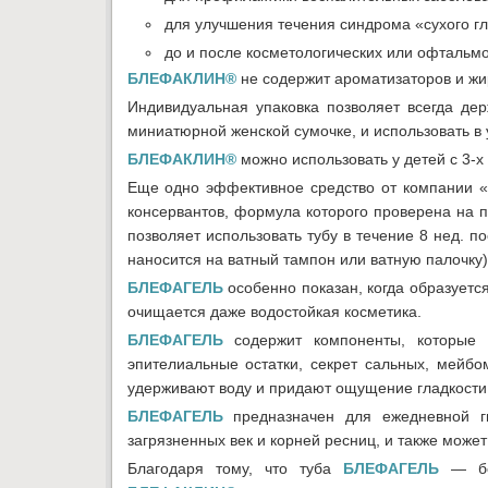
для улучшения течения синдрома «сухого гл
до и после косметологических или офтальм
БЛЕФАКЛИН®
не содержит ароматизаторов и жир
Индивидуальная упаковка позволяет всегда де
миниатюрной женской сумочке, и использовать в 
БЛЕФАКЛИН®
можно использовать у детей с 3-х
Еще одно эффективное средство от компании «
консервантов, формула которого проверена на пр
позволяет использовать тубу в течение 8 нед. п
наносится на ватный тампон или ватную палочку)
БЛЕФАГЕЛЬ
особенно показан, когда образует
очищается даже водостойкая косметика.
БЛЕФАГЕЛЬ
содержит компоненты, которые 
эпителиальные остатки, секрет сальных, мейб
удерживают воду и придают ощущение гладкости,
БЛЕФАГЕЛЬ
предназначен для ежедневной г
загрязненных век и корней ресниц, и также мож
Благодаря тому, что туба
БЛЕФАГЕЛЬ
— бол