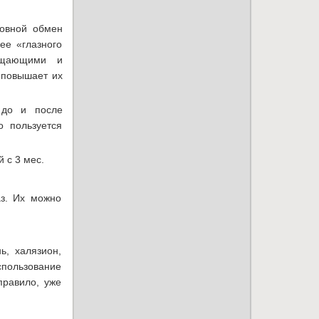
новной обмен
ее «глазного
чищающими и
 повышает их
 до и после
о пользуется
 с 3 мес.
аз. Их можно
ь, халязион,
спользование
правило, уже