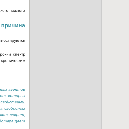
акого нежного
 причина
гностируются
рокий спектр
, хроническим
нных агентов
рет которых
свойствами.
на свободном
вают секрет,
редотвращает