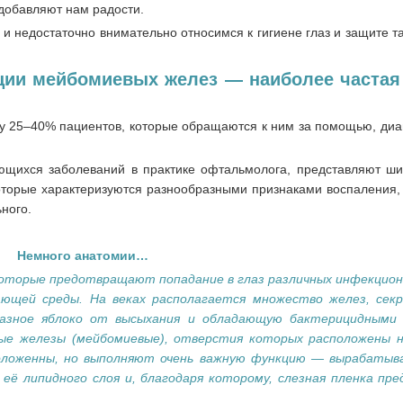
 добавляют нам радости.
 и недостаточно внимательно относимся к гигиене глаз и защите т
ии мейбомиевых желез — наиболее частая
 у 25–40% пациентов, которые обращаются к ним за помощью, диа
щихся заболеваний в практике офтальмолога, представляют ши
 которые характеризуются разнообразными признаками воспаления
ного.
Немного анатомии…
 которые предотвращают попадание в глаз различных инфекцио
жающей среды.
На веках располагается множество желез, сек
азное яблоко от высыхания и обладающую бактерицидными 
ные железы (мейбомиевые), отверстия которых расположены 
сположенны, но выполняют очень важную функцию — вырабаты
 её липидного слоя и, благодаря которому, слезная пленка п