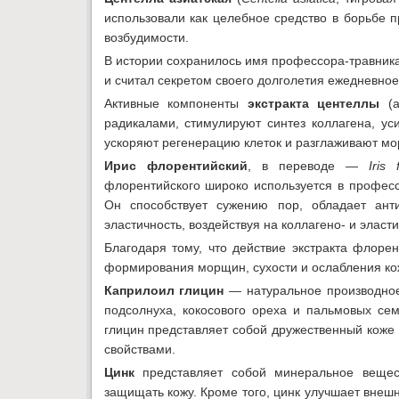
использовали как целебное средство в борьбе п
возбудимости.
В истории сохранилось имя профессора-травника
и считал секретом своего долголетия ежедневное
Активные компоненты
экстракта центеллы
(а
радикалами, стимулируют синтез коллагена, у
ускоряют регенерацию клеток и разглаживают мо
Ирис флорентийский
, в переводе —
Iris 
флорентийского широко используется в професс
Он способствует сужению пор, обладает ант
эластичность, воздействуя на коллагено- и эла
Благодаря тому, что действие экстракта флорен
формирования морщин, сухости и ослабления ко
Каприлоил глицин
— натуральное производное 
подсолнуха, кокосового ореха и пальмовых се
глицин представляет собой дружественный кож
свойствами.
Цинк
представляет собой минеральное вещест
защищать кожу. Кроме того, цинк улучшает внешн