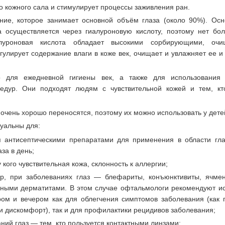
о кожного сала и стимулирует процессы заживления ран.
ие, которое занимает основной объём глаза (около 90%). Ос
а осуществляется через гиалуроновую кислоту, поэтому нет бол
алуроновая кислота обладает высокими сорбирующими, о
улирует содержание влаги в коже век, очищает и увлажняет ее и
 для ежедневной гигиены век, а также для использования
цедур. Они подходят людям с чувствительной кожей и тем, кт
очень хорошо переносятся, поэтому их можно использовать у детей
туальны для:
я антисептическими препаратами для применения в области гл
за в день;
кого чувствительная кожа, склонность к аллергии;
р, при заболеваниях глаз — блефариты, конъюнктивиты, ячмен
ейными дерматитами. В этом случае офтальмологи рекомендуют и
ром и вечером как для облегчения симптомов заболевания (как 
и дискомфорт), так и для профилактики рецидивов заболевания;
ий глаз — тем, кто пользуется контактными линзами;