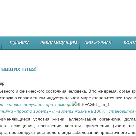
НЕЗАЛЕЖНЕ
ПІДПИСКА
РЕКЛАМОДАВЦЯМ
ПРО ЖУРНАЛ
КОНТ
 ваших глаз!
ар
евного и физического состояния человека. В то же время, орган з
оторую в современном индустриальном мире становится все трудне
и человек получает при помощи
ятиями «просто видеть» и «видеть жизнь на 100%» становится 
 изменяющиеся условия жизни, аллергизация организма, долг
чного освещения, повышение частоты применения (часто не 
оры, провоцируют рост целого ряда заболеваний придаточного апп