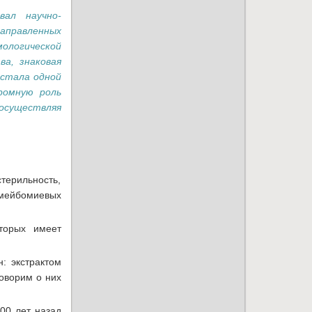
вал научно-
направленных
мологической
а, знаковая
 стала одной
ромную роль
осуществляя
ерильность,
 мейбомиевых
торых имеет
: экстрактом
говорим о них
00 лет назад