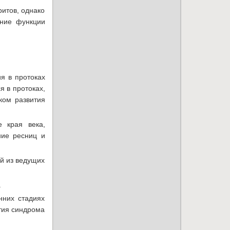
итов, однако
ение функции
я в протоках
я в протоках,
ком развития
 края века,
ние ресниц и
ой из ведущих
.
нних стадиях
ития синдрома