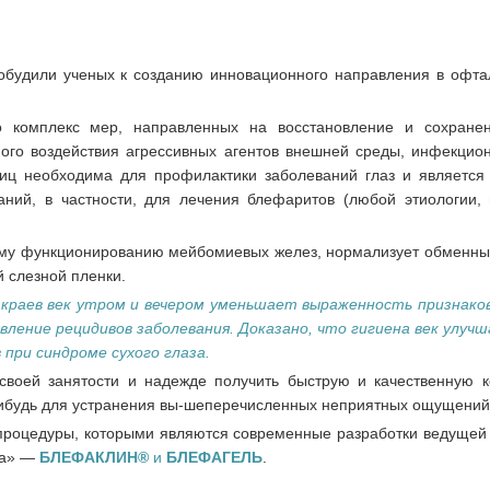
обудили ученых к созданию инновационного направления в офт
о комплекс мер, направленных на восстановление и сохране
ного воздействия агрессивных агентов внешней среды, инфекцион
сниц необходима для профилактики заболеваний глаз и является
аний, в частности, для лечения блефаритов (любой этиологии, 
ному функционированию мейбомиевых желез, нормализует обменны
 слезной пленки.
краев век утром и вечером уменьшает выраженность признак
вление рецидивов заболевания.
Доказано, что гигиена век улуч
при синдроме сухого глаза.
своей занятости и надежде получить быструю и качественную к
ибудь для устранения вы-шеперечисленных неприятных ощущений 
 процедуры, которыми являются современные разработки ведущей
éa» —
БЛЕФАКЛИН®
и
БЛЕФАГЕЛЬ
.