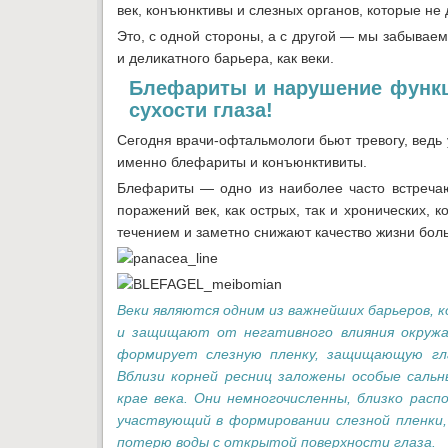
век, конъюнктивы и слезных органов, которые не
Это, с одной стороны, а с другой — мы забываем
и деликатного барьера, как веки.
Блефариты и нарушение функц
сухости глаза!
Сегодня врачи-офтальмологи бьют тревогу, ведь
именно блефариты и конъюнктивиты.
Блефариты — одно из наиболее часто встречаю
поражений век, как острых, так и хронических,
течением и заметно снижают качество жизни боль
Веки являются одним из важнейших барьеров,
и защищают от негативного влия­ния окру
формирует слезную пленку, защищающую гл
Вблизи корней ресниц заложены особые саль
крае века. Они немногочисленны, близко ра
участвующий в формировании слезной пленки,
потерю воды с открытой поверхности глаза.