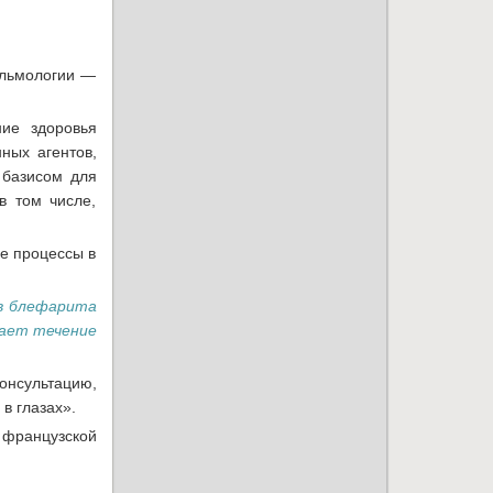
альмологии —
ние здоровья
ных агентов,
 базисом для
в том числе,
е процессы в
ов блефарита
шает течение
онсультацию,
в глазах».
 французской