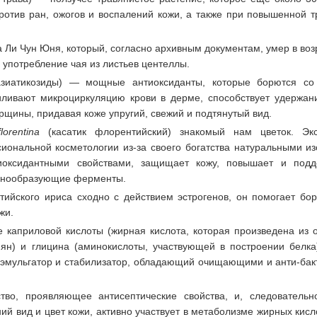
ротив ран, ожогов и воспалений кожи, а также при повышенной т
 Ли Чун Юня, который, согласно архивным документам, умер в воз
 употребление чая из листьев центеллы.
зиатикозиды) — мощные антиоксиданты, которые борются со
силивают микроциркуляцию крови в дерме, способствует удержан
рщины, придавая коже упругий, свежий и подтянутый вид.
florentina
(касатик флорентийский) знакомый нам цветок. Экс
иональной косметологии из-за своего богатства натуральными и
иоксидантными свойствами, защищает кожу, повышает и подд
стинообразующие ферменты.
тийского ириса сходно с действием эстрогенов, он помогает бор
жи.
каприловой кислоты (жирная кислота, которая произведена из о
мян) и глицина (аминокислоты, участвующей в построении белка
е эмульгатор и стабилизатор, обладающий очищающими и анти-ба
во, проявляющее антисептические свойства, и, следовательн
ий вид и цвет кожи, активно участвует в метаболизме жирных кис