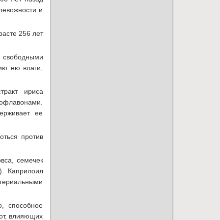
ревожности и
расте 256 лет
 свободными
ию ею влаги,
тракт ириса
зофлавонами.
ерживает ее
оться против
вса, семечек
). Каприлоил
ктериальными
о, способное
лот, влияющих