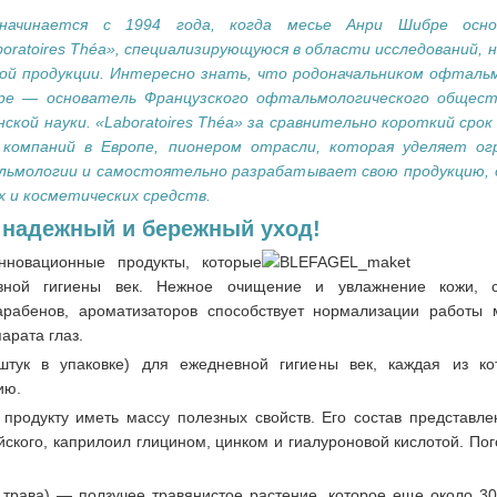
начинается с 1994 года, когда месье Анри Шибре осно
ratoires Théa», специализирующуюся в области исследований, 
ой продукции. Интересно знать, что родоначальником офталь
ре — основатель Французского офтальмологического обществ
ской науки.
«Laboratoires Théa» за сравнительно короткий срок
 компаний в Европе, пионером отрасли, которая уделяет ог
ьмологии и самостоятельно разрабатывает свою продукцию, 
х и косметических средств.
адежный и бережный уход!
новационные продукты, которые
вной гигиены век. Нежное очищение и увлажнение кожи, ст
 парабенов, ароматизаторов способствует нормализации работы
арата глаз.
ук в упаковке) для ежедневной гигиены век, каждая из ко
ию.
продукту иметь массу полезных свойств. Его состав представлен
йского, каприлоил глицином, цинком и гиалуроновой кислотой. По
я трава) — ползучее травянистое растение, которое еще около 30