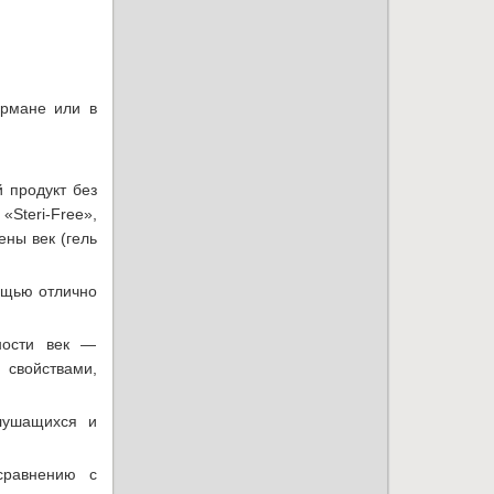
армане или в
 продукт без
«Steri-Free»,
ены век (гель
ощью отлично
ности век —
 свойствами,
лушащихся и
сравнению с