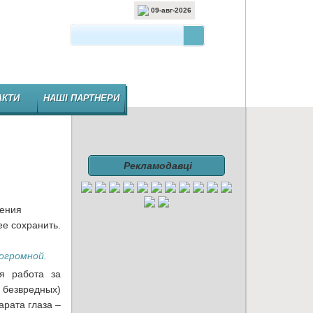
09-авг-2026
 ВИДАННЯ ФАРМАЦЕВТИЧНОЇ ГАЛУЗІ
АКТИ
НАШІ ПАРТНЕРИ
Рекламодавці
рения
е сохранить.
огромной.
ая работа за
безвредных)
арата глаза –