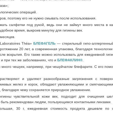
аза»;
ологических операций.
ов, поэтому его не нужно смывать после использования.
ржать салфетки под рукой, ведь они не займут много места в к
удобное время, выкроив минутку для гигиены век.
 месяцев.
Laboratoires Théa»
БЛЕФАГЕЛЬ
— стерильный гипо-аллергенный
отяжении 20 лет, а современная упаковка, благодаря технологии 
осле вскрытия. Его также можно использовать для ежедневной гиги
 и при тех же заболеваниях, что и
БЛЕФАКЛИН®
.
ся много чешуек, например, при чешуйчатом блефарите. С его пом
растворяют и удаляют разнообразные загрязнения с поверх
омиевых желез и корок, обладают увлажняющими и смягчающими
 благодаря чему сохраняется природное увлажнение.
игиены чувствительной кожи век, подходит для очищения ше
ет быть рекомендован людям, пользующимся контактными линзами.
ьшая, 30 г, ежедневная стоимость продукта дешевле по 