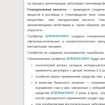
на процесс регенерации, регулирует производств
Гиалуроновая кислота
— природное соединен
веществ в роговице и стекловидном теле глаз
вещества», чем гиалуроновая кислота. Ги
увлажняющими свойствами и, таким образом, рег
упругость.
Салфетки
БЛЕФАКЛИН®
созданы специально
офтальмологических и косметологических про
контактными линзами.
Салфетки не содержат консервантов, парабенов, 
Гигиенические салфетки
БЛЕФАКЛИН®
будут ак
посетителей аптеки, которые интересуютс
применять регулярно с целью гигиены 1-2 ра
особенно важно применение средства тем, у 
в качестве базисного лечения — наприме
поражения глаз и век, связанные с себор
средства
БЛЕФАКЛИН®
2 раза в день, ут
после однократного применения уходит зуд 
для профилактики воспалительных заболеван