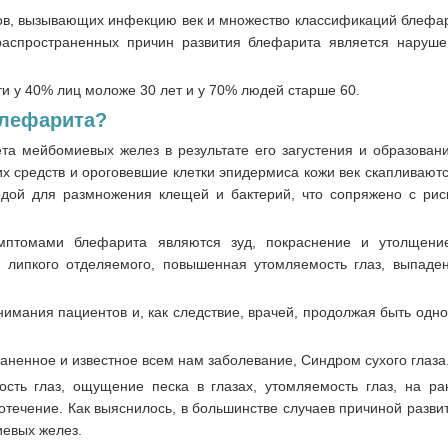
тов, вызывающих инфекцию век и множество классификаций блефар
распространенных причин развития блефарита является наруш
 у 40% лиц моложе 30 лет и у 70% людей старше 60.
блефарита?
та мейбомиевых желез в результате его загустения и образовани
их средств и ороговевшие клетки эпидермиса кожи век скапливаютс
едой для размножения клещей и бактерий, что сопряжено с рис
мптомами блефарита являются зуд, покраснение и утолщение
е липкого отделяемого, повышенная утомляемость глаз, выпаде
нимания пациентов и, как следствие, врачей, продолжая быть одн
ненное и известное всем нам заболевание, Синдром сухого глаза
ость глаз, ощущение песка в глазах, утомляемость глаз, на ра
отечение. Как выяснилось, в большинстве случаев причиной разв
иевых желез.