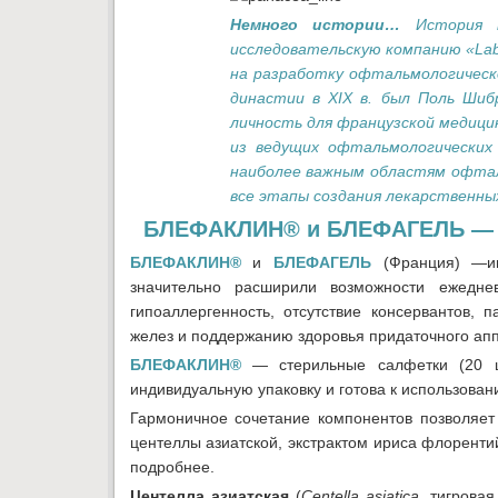
Немного истории…
История 
исследовательскую компанию «Labo
на разработку офтальмологическ
династии в XIX в. был Поль Шиб
личность для французской медицин
из ведущих офтальмологических
наиболее важным областям офтал
все этапы создания лекарственны
БЛЕФАКЛИН® и БЛЕФАГЕЛЬ — н
БЛЕФАКЛИН®
и
БЛЕФАГЕЛЬ
(Франция) —ин
значительно расширили возможности ежедне
гипоаллергенность, отсутствие консервантов,
желез и поддержанию здоровья придаточного апп
БЛЕФАКЛИН®
— стерильные салфетки (20 шт
индивидуальную упаковку и готова к использован
Гармоничное сочетание компонентов позволяет 
центеллы азиатской, экстрактом ириса флоренти
подробнее.
Центелла азиатская
(
Centella asiatica
, тигрова