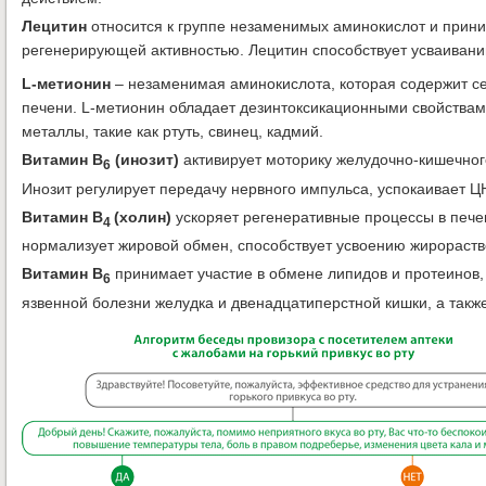
Лецитин
относится к группе незаменимых аминокислот и прини
регенерирующей активностью. Лецитин способствует усваиван
L-метионин
– незаменимая аминокислота, которая содержит с
печени. L-метионин обладает дезинтоксикационными свойствам
металлы, такие как ртуть, свинец, кадмий.
Витамин В
(инозит)
активирует моторику желудочно-кишечног
6
Инозит регулирует передачу нервного импульса, успокаивает Ц
Витамин В
(холин)
ускоряет регенеративные процессы в пече
4
нормализует жировой обмен, способствует усвоению жирораст
Витамин В
принимает участие в обмене липидов и протеинов,
6
язвенной болезни желудка и двенадцатиперстной кишки, а также