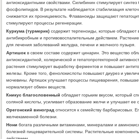
антиоксидантными свойствами. Силибинин стимулирует синтез 
фосфолипидов. В результате наблюдается стабилизация клето
снижается их проницаемость. Флаваноиды защищают гепатоцит
стимулируют процессы регенерации.
Куркума (турмерик)
содержит терпеноиды, которые обладают
антибикробным и противовоспалительным действием. Растение
для лечения заболеваний желудка, печени и желчного пузыря.
Артишок
в своем составе содержит цинарин. Это вещество обл
антиоксидантной, холерической и гепатопротекторной активност
растения стимулирует выработку ферментов и повышает антит
железы. Кроме того, фенолокислоты повышают диурез и увели
мочевины. Артишок улучшает процессы пищеварения, повышает
нормализует обмен веществ.
Кникус благословенный
обладает горьким вкусом, который с
соляной кислоты, усиливает образование желчи и улучшает ее о
Орегонский виноград
относится к семейству барбарисовых. Ег
желчекаменной болезни.
Нони
богата различными витаминами, минералами и аминокисл
болезней пищеварительной системы. Растительные компонент
действием.