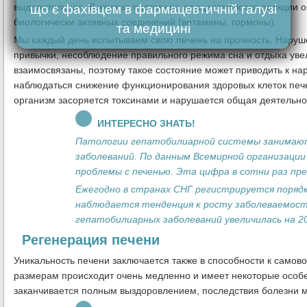
выделительная. В железе постоянно осуществляются реакции об
що є фахівцем в фармацевтичній галузі
биологически активных соединений (витамины, гормоны).
та медицині
Мы каждый день испытываем свою печень на прочность. Наруш
привычки, несоблюдение правильного режима сна и отдыха увел
взаимосвязаны, поэтому такое состояние может приводить к н
наблюдаться снижение функционирования здоровых клеток пече
организм засоряется токсинами и нарушается общая деятельнос
ИНТЕРЕСНО ЗНАТЬ!
Патологии гепатобилиарной системы занимают
заболеваний. По данным Всемирной организации
проблемы с печенью. Эта цифра в сотни раз п
Ежегодно в странах СНГ регистрируется порядк
наблюдается тенденция к росту заболеваемости
гепатобилиарных заболеваний увеличилась на 2
Регенерация печени
Уникальность печени заключается также в способности к само
размерам происходит очень медленно и имеет некоторые особен
заканчивается полным выздоровлением, последствия болезни м