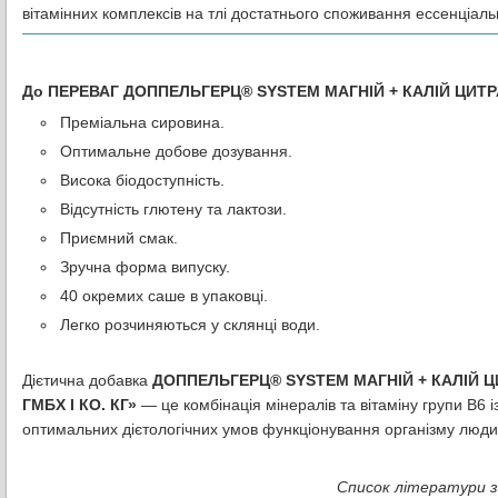
вітамінних комплексів на тлі достатнього споживання ессенціальн
До ПЕРЕВАГ ДОППЕЛЬГЕРЦ® SYSTEM МАГНІЙ + КАЛІЙ ЦИТРА
Преміальна сировина.
Оптимальне добове дозування.
Висока біодоступність.
Відсутність глютену та лактози.
Приємний смак.
Зручна форма випуску.
40 окремих саше в упаковці.
Легко розчиняються у склянці води.
Дієтична добавка
ДОППЕЛЬГЕРЦ® SYSTEM МАГНІЙ + КАЛІЙ Ц
ГМБХ І КО. КГ»
— це комбінація мінералів та вітаміну групи В6
оптимальних дієтологічних умов функціонування організму люди
Список літератури зн