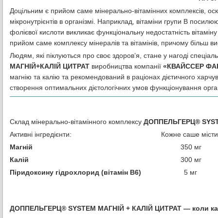
Доцільним є прийом саме мінерально-вітамінних комплексів, оскіл
мікронутрієнтів в організмі. Наприклад, вітаміни групи В посилюю
фолієвої кислоти викликає функціональну недостатність вітаміну
прийом саме комплексу мінералів та вітамінів, причому більш в
Людям, які піклуються про своє здоров’я, стане у нагоді спеціа
МАГНІЙ+КАЛІЙ ЦИТРАТ
виробництва компанії
«КВАЙССЕР ФАР
магнію та калію та рекомендований в раціонах дієтичного харчув
створення оптимальних дієтологічних умов функціонування орган
Склад мінерально-вітамінного комплексу
ДОППЕЛЬГЕРЦ® SYST
Активні інгредієнти: Кожне саше містит
Магній
350 мг
Калій
300 мг
Піридоксину гідрохлорид (вітамін В6)
5 мг
ДОППЕЛЬГЕРЦ® SYSTEM МАГНІЙ + КАЛІЙ ЦИТРАТ — коли калій 