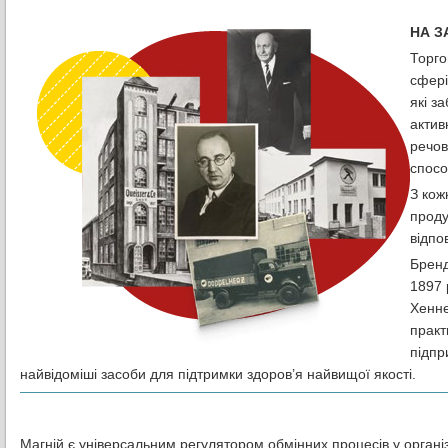
НА З
Торго
сфері
які з
актив
речов
спосо
З кож
проду
відпо
Бренд
1897 
Хенне
практ
підпр
найвідоміші засоби для підтримки здоров’я найвищої якості.
Магній є універсальним регулятором обмінних процесів у органі