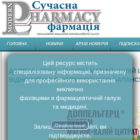
ГОЛОВНА
НОВИНИ
АРХІВ НОМЕРІВ
ПІДПИСКА
Цей ресурс містить
ДОППЕЛЬГЕРЦ® SYSTEM МАГНІЙ+КАЛІЙ Ц
спеціалізовану інформацію, призначену
ВІДНОВЛЕННІ ЕЛЕКТРОЛІТНОГО БАЛАНС
для професійного використання
виключно
фахівцями в фармацевтичній галузі
та медицині.
Ознайомлений
Залишаючись на сайті, ви
підтверджуєте,