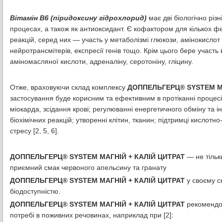
Вітамін В6 (піридоксину гідрохлорид)
має дві біологічно різн
процесах, а також як антиоксидант. Є кофактором для кількох ф
реакцій, серед них — участь у метаболізмі глюкози, амінокислот і
нейротрансмітерів, експресії генів тощо. Крім цього бере участь
аміномасляної кислоти, адреналіну, серотоніну, гліцину.
Отже, враховуючи склад комплексу
ДОППЕЛЬГЕРЦ® SYSTEM МА
застосування буде корисним та ефективним в протіканні процесів
міокарда, зсідання крові; регулюванні енергетичного обміну та ін
біохімічних реакцій; утворенні клітин, тканин; підтримці кислотн
стресу [2, 5, 6].
ДОППЕЛЬГЕРЦ® SYSTEM МАГНІЙ + КАЛІЙ ЦИТРАТ
— не тільк
приємний смак червоного апельсину та гранату
ДОППЕЛЬГЕРЦ® SYSTEM МАГНІЙ + КАЛІЙ ЦИТРАТ
у своєму ск
біодоступністю.
ДОППЕЛЬГЕРЦ® SYSTEM МАГНІЙ + КАЛІЙ ЦИТРАТ
рекомендов
потребі в поживних речовинах, наприклад при [2]: