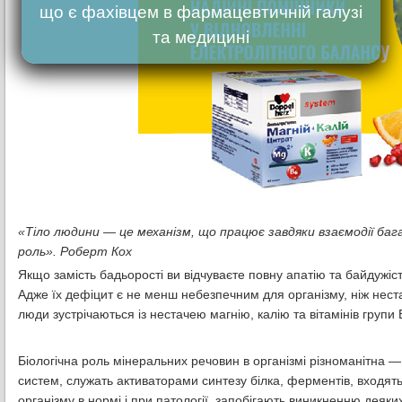
що є фахівцем в фармацевтичній галузі
та медицині
«Тіло людини — це механізм, що працює завдяки взаємодії баг
роль». Роберт Кох
Якщо замість бадьорості ви відчуваєте повну апатію та байдужість
Адже їх дефіцит є не менш небезпечним для організму, ніж нестач
люди зустрічаються із нестачею магнію, калію та вітамінів групи 
Біологічна роль мінеральних речовин в організмі різноманітна 
систем, служать активаторами синтезу білка, ферментів, входять д
організму в нормі і при патології, запобігають виникненню дея