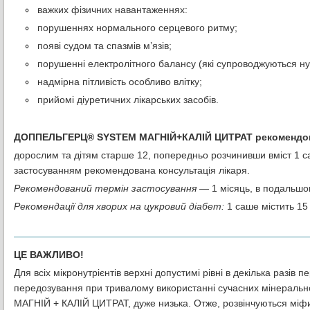
важких фізичних навантаженнях:
порушеннях нормального серцевого ритму;
появі судом та спазмів м’язів;
порушенні електролітного балансу (які супроводжуються н
надмірна пітливість особливо влітку;
прийомі діуретичних лікарських засобів.
ДОППЕЛЬГЕРЦ® SYSTEM МАГНІЙ+КАЛІЙ ЦИТРАТ рекомендов
дорослим та дітям старше 12, попередньо розчинивши вміст 1 с
застосуванням рекомендована консультація лікаря.
Рекомендований термін застосування
— 1 місяць, в подальшом
Рекомендації для хворих на цукровий діабет:
1 саше містить 15 
ЦЕ ВАЖЛИВО!
Для всіх мікронутрієнтів верхні допустимі рівні в декілька разів 
передозування при тривалому використанні сучасних мінераль
МАГНІЙ + КАЛІЙ ЦИТРАТ, дуже низька. Отже, розвінчуються міфи