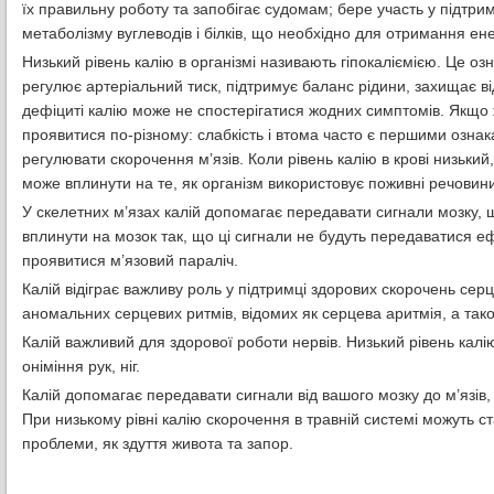
їх правильну роботу та запобігає судомам; бере участь у підтри
метаболізму вуглеводів і білків, що необхідно для отримання енерг
Низький рівень калію в організмі називають гіпокаліємією. Це о
регулює артеріальний тиск, підтримує баланс рідини, захищає в
дефіциті калію може не спостерігатися жодних симптомів. Якщо 
проявитися по-різному: слабкість і втома часто є першими ознак
регулювати скорочення м’язів. Коли рівень калію в крові низьки
може вплинути на те, як організм використовує поживні речовини 
У скелетних м’язах калій допомагає передавати сигнали мозку,
вплинути на мозок так, що ці сигнали не будуть передаватися е
проявитися м’язовий параліч.
Калій відіграє важливу роль у підтримці здорових скорочень серц
аномальних серцевих ритмів, відомих як серцева аритмія, а так
Калій важливий для здорової роботи нервів. Низький рівень кал
оніміння рук, ніг.
Калій допомагає передавати сигнали від вашого мозку до м’язів,
При низькому рівні калію скорочення в травній системі можуть с
проблеми, як здуття живота та запор.