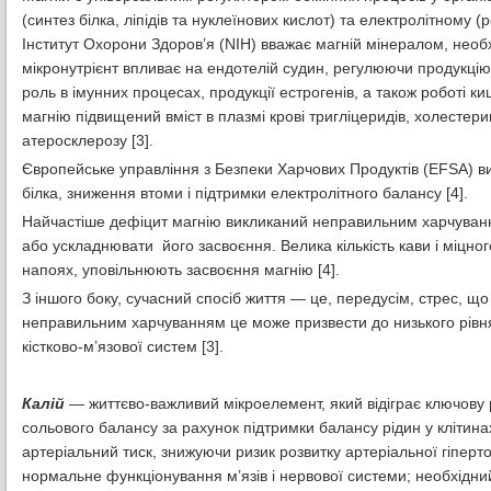
(синтез білка, ліпідів та нуклеїнових кислот) та електролітному
Інститут Охорони Здоров’я (NIH) вважає магній мінералом, необ
мікронутрієнт впливає на ендотелій судин, регулюючи продукцію о
роль в імунних процесах, продукції естрогенів, а також роботі к
магнію підвищений вміст в плазмі крові тригліцеридів, холестери
атеросклерозу [3].
Європейське управління з Безпеки Харчових Продуктів (EFSA) вис
білка, зниження втоми і підтримки електролітного балансу [4].
Найчастіше дефіцит магнію викликаний неправильним харчуванн
або ускладнювати його засвоєння. Велика кількість кави і міцно
напоях, уповільнюють засвоєння магнію [4].
З іншого боку, сучасний спосіб життя — це, передусім, стрес, що
неправильним харчуванням це може призвести до низького рівня
кістково-м’язової систем [3].
Калій
— життєво-важливий мікроелемент, який відіграє ключову р
сольового балансу за рахунок підтримки балансу рідин у клітин
артеріальний тиск, знижуючи ризик розвитку артеріальної гіперт
нормальне функціонування м’язів і нервової системи; необхідни