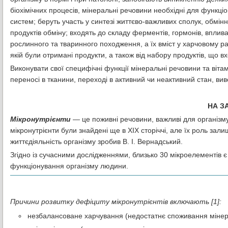
біохімічних процесів, мінеральні речовини необхідні для функціо
систем; беруть участь у синтезі життєво-важливих сполук, обмінн
продуктів обміну; входять до складу ферментів, гормонів, вплив
рослинного та тваринного походження, а їх вміст у харчовому рац
якій були отримані продукти, а також від набору продуктів, що вх
Виконувати свої специфічні функції мінеральні речовини та віта
переносі в тканини, переході в активний чи неактивний стан, вив
НА З
Мікронутрієнти
— це поживні речовини, важливі для організму,
мікронутрієнти були знайдені ще в ХІХ сторіччі, але їх роль зал
життєдіяльність організму зробив В. І. Вернадський.
Згідно із сучасними дослідженнями, близько 30 мікроелементів 
функціонування організму людини.
Причини розвитку дефіциту мікронутрієнтів включають [1]:
незбалансоване харчування (недостатнє споживання мінералі