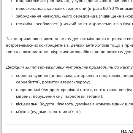
шкідливі звички (наприклад, у курців досить часто виявляют
недосконалість харчових технологій (втрата 80-90 % вітамін
забруднення навколишнього середовища (підвищене викорис
геохімічні особливості (низький вміст мікроелементів в ґрунті
Також причиною зниження вмісту деяких мінералів є тривале вик
естрогенвмісних контрацептивів, деяких антибіотиків тощо є прив
тривале використання діуретичних засобів веде до розвитку дефіц
Дефіцит життєво-важливих нутрієнтів призводить до наступни
серцево-судинні (ангіоспазм, артеріальна гіпертензія, енерг
серцебиття), розвиток атеросклерозу;
неврологічні (синдром хронічної втоми, вегетативна дисфун
мігрень, порушення сну, парестезії, тетанія);
вісцеральні (нудота, блювота, дискінезія жовчовивідних шля
м’язові (судоми скелетних м’язів).
НА З