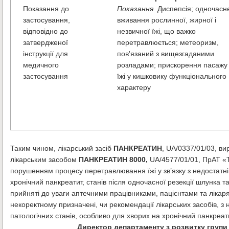
Показання до
Показання.
Диспепсія; одночасн
застосування,
вживання рослинної, жирної і
відповідно до
незвичної їжі, що важко
затвердженої
перетравлюється; метеоризм,
інструкції для
пов'язаний з вищезгаданими
медичного
розладами; прискорення пасажу
застосування
їжі у кишковику функціонального
характеру
Таким чином, лікарський засіб
ПАНКРЕАТИН
, UA/0337/01/03, в
лікарським засобом
ПАНКРЕАТИН 8000,
UA/4577/01/01, ПрАТ «Т
порушенням процесу перетравлювання їжі у зв’язку з недостатн
хронічний панкреатит, станів після одночасної резекції шлунка т
прийняті до уваги аптечними працівниками, пацієнтами та лікар
некоректному призначені, чи рекомендації лікарських засобів, 
патологічних станів, особливо для хворих на хронічний панкреат
Директор департаменту з розвитку групи