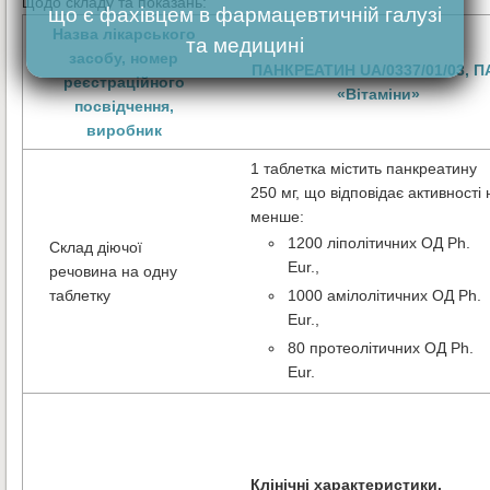
щодо складу та показань:
що є фахівцем в фармацевтичній галузі
Назва лікарського
та медицині
засобу, номер
ПАНКРЕАТИН
UA/0337/01/03,
П
реєстраційного
«Вітаміни»
посвідчення,
виробник
1 таблетка містить панкреатину
250 мг, що відповідає активності 
менше:
1200 ліполітичних ОД Ph.
Склад діючої
Eur.,
речовина на одну
таблетку
1000 амілолітичних ОД Ph.
Eur.,
80 протеолітичних ОД Ph.
Eur.
Клінічні характеристики.