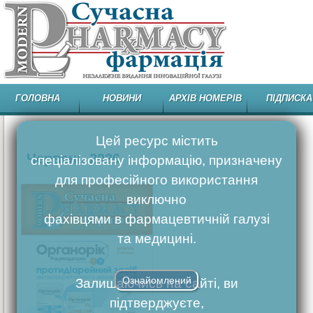
ГОЛОВНА
НОВИНИ
АРХІВ НОМЕРІВ
ПІДПИСКА
Цей ресурс містить
Червень 2026
спеціалізовану інформацію, призначену
для професійного використання
виключно
фахівцями в фармацевтичній галузі
та медицині.
Ознайомлений
Залишаючись на сайті, ви
підтверджуєте,